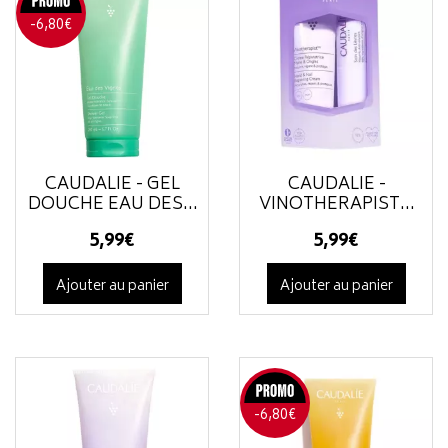
-6,80€
CAUDALIE - GEL
CAUDALIE -
DOUCHE EAU DES...
VINOTHERAPIST...
5
,
99
€
5
,
99
€
Ajouter au panier
Ajouter au panier
-6,80€