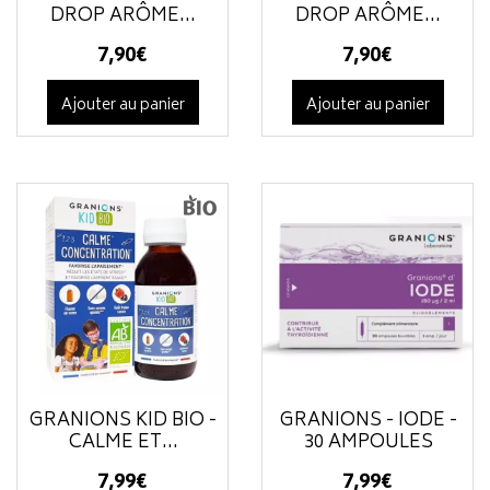
DROP ARÔME...
DROP ARÔME...
7
,
90
€
7
,
90
€
Ajouter au panier
Ajouter au panier
GRANIONS KID BIO -
GRANIONS - IODE -
CALME ET...
30 AMPOULES
7
,
99
€
7
,
99
€