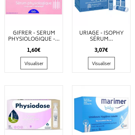
GIFRER - SÉRUM
URIAGE - ISOPHY
PHYSIOLOGIQUE -...
SÉRUM...
1
,
60
€
3
,
07
€
Visualiser
Visualiser