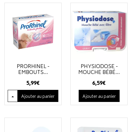
PRORHINEL -
PHYSIODOSE -
EMBOUTS...
MOUCHE BÉBÉ...
5
,
99
€
6
,
59
€
Ajouter
au panier
Ajouter au panier