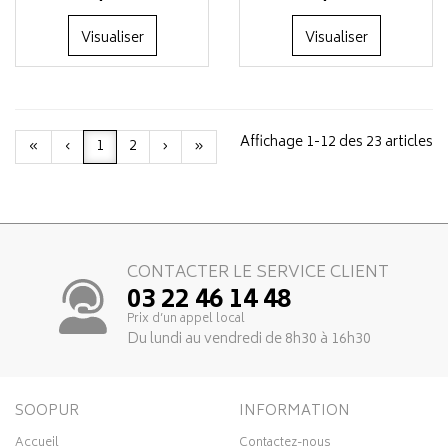
Visualiser
Visualiser
Affichage 1-12 des 23 articles
«
‹
1
2
›
»
CONTACTER LE SERVICE CLIENT
03 22 46 14 48
Prix d’un appel local
Du lundi au vendredi de 8h30 à 16h30
SOOPUR
INFORMATION
Accueil
Contactez-nous