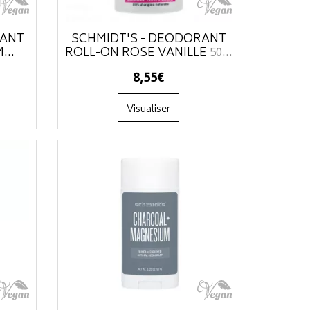
RANT
SCHMIDT'S - DÉODORANT
...
ROLL-ON ROSE VANILLE
50...
8
,
55
€
Visualiser