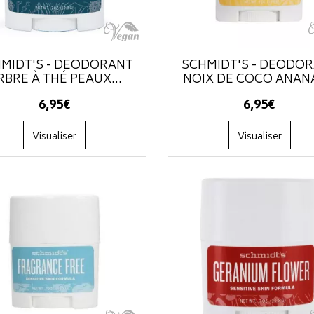
MIDT'S - DÉODORANT
SCHMIDT'S - DÉODO
RBRE À THÉ PEAUX...
NOIX DE COCO ANANA
6
,
95
€
6
,
95
€
Visualiser
Visualiser