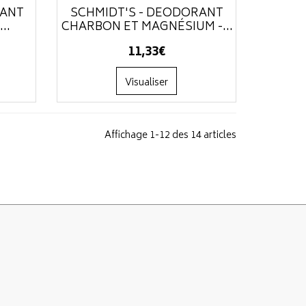
RANT
SCHMIDT'S - DÉODORANT
..
CHARBON ET MAGNÉSIUM -...
11
,
33
€
Visualiser
Affichage 1-12 des 14 articles