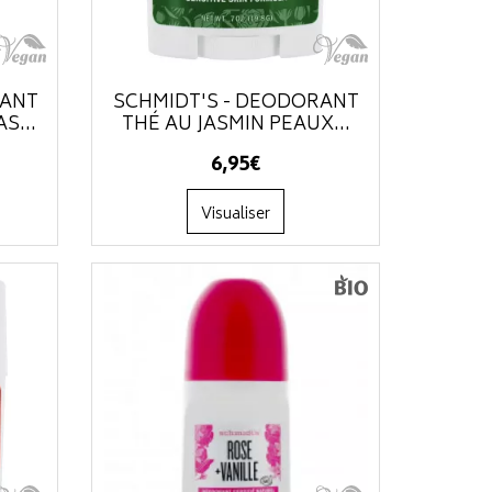
RANT
SCHMIDT'S - DÉODORANT
S...
THÉ AU JASMIN PEAUX...
6
,
95
€
Visualiser