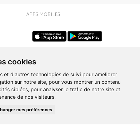
APPS MOBILES
es cookies
s et d'autres technologies de suivi pour améliorer
ation sur notre site, pour vous montrer un contenu
UIVEZ-NOUS SUR
ités ciblées, pour analyser le trafic de notre site et
nance de nos visiteurs.
hanger mes préférences
Posez une question
eo.fr
à votre conseiller
ie en ligne