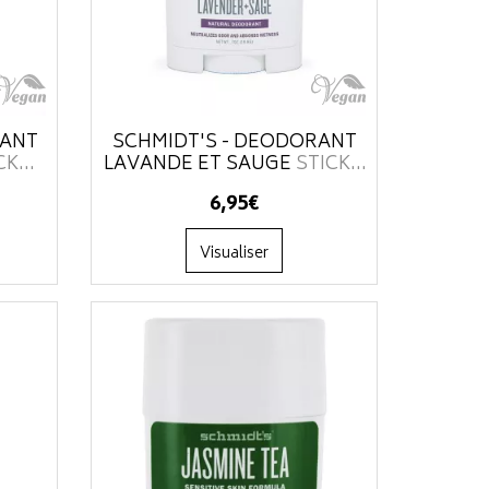
RANT
SCHMIDT'S - DÉODORANT
K...
LAVANDE ET SAUGE
STICK...
6
,
95
€
Visualiser