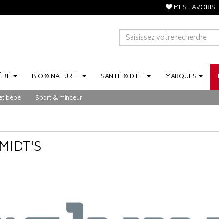
MES FAVORIS
ÉBÉ
BIO
&
NATUREL
SANTÉ
&
DIÉT
MARQUES
et bébé
Sport & minceur
MIDT'S