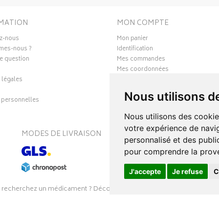
MATION
MON COMPTE
z-nous
Mon panier
mes-nous ?
Identification
e question
Mes commandes
Mes coordonnées
 légales
Ma messagerie
Mes favoris
Nous utilisons d
personnelles
Mes préférences Cookies
Nous utilisons des cookie
votre expérience de navig
MODES DE LIVRAISON
S
personnalisé et des public
pour comprendre la prove
J'accepte
Je refuse
C
 recherchez un médicament ? Découvrez la pharmacie en ligne Pharmal
26
SOOPUR
– Tous droits réservés
–
intimitoo
–
Apotekisto, parapharmac