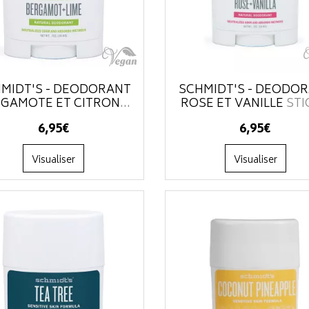
MIDT'S - DÉODORANT
SCHMIDT'S - DÉODO
GAMOTE ET CITRON
...
ROSE ET VANILLE
STIC
6
,
95
€
6
,
95
€
Visualiser
Visualiser