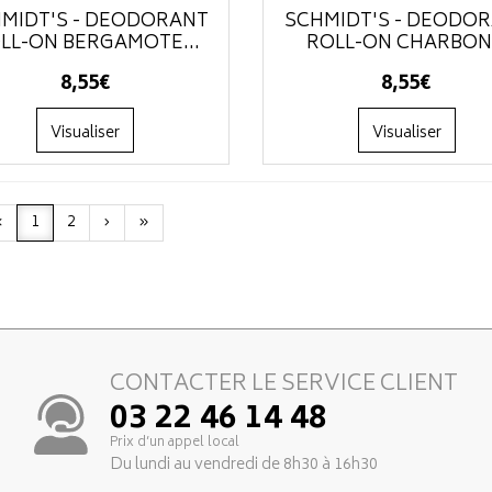
MIDT'S - DÉODORANT
SCHMIDT'S - DÉODO
LL-ON BERGAMOTE...
ROLL-ON CHARBON.
8
,
55
€
8
,
55
€
Visualiser
Visualiser
‹
1
2
›
»
CONTACTER LE SERVICE CLIENT
03 22 46 14 48
Prix d’un appel local
Du lundi au vendredi de 8h30 à 16h30