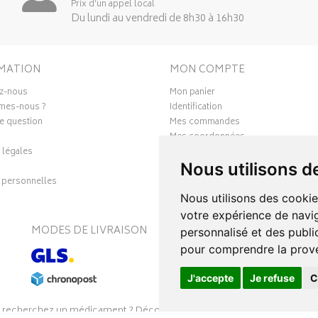
Prix d’un appel local
Du lundi au vendredi de 8h30 à 16h30
MATION
MON COMPTE
z-nous
Mon panier
mes-nous ?
Identification
e question
Mes commandes
Mes coordonnées
 légales
Ma messagerie
Nous utilisons d
Mes favoris
personnelles
Mes préférences Cookies
Nous utilisons des cookie
votre expérience de navig
MODES DE LIVRAISON
S
personnalisé et des public
pour comprendre la prove
J'accepte
Je refuse
C
 recherchez un médicament ? Découvrez la pharmacie en ligne Pharmal