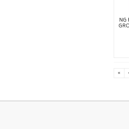
NG 
GRO
«