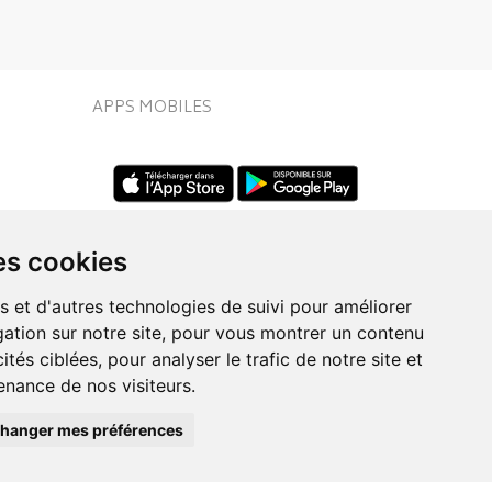
APPS MOBILES
es cookies
s et d'autres technologies de suivi pour améliorer
ation sur notre site, pour vous montrer un contenu
UIVEZ-NOUS SUR
ités ciblées, pour analyser le trafic de notre site et
nance de nos visiteurs.
hanger mes préférences
Posez une question
à votre conseiller
eo.fr