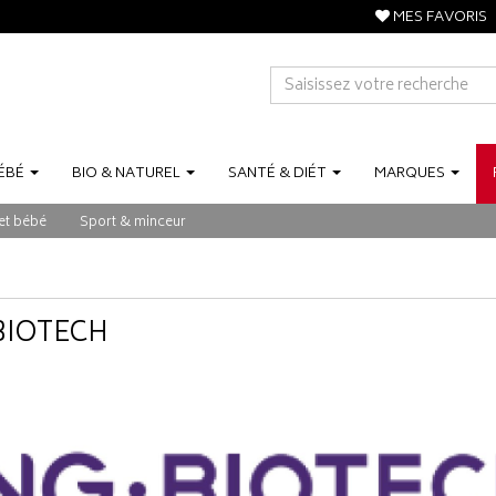
MES FAVORIS
ÉBÉ
BIO
&
NATUREL
SANTÉ
&
DIÉT
MARQUES
et bébé
Sport & minceur
BIOTECH