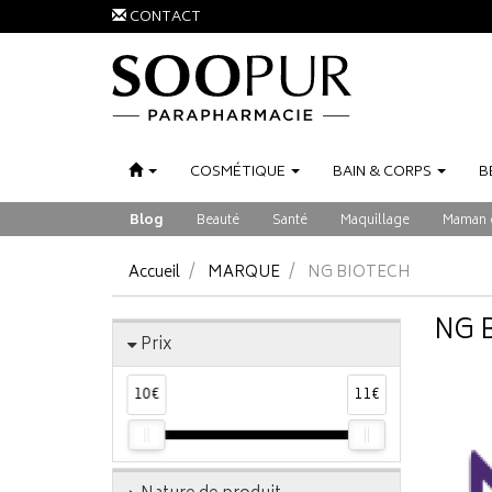
CONTACT
COSMÉTIQUE
BAIN
&
CORPS
B
Blog
Beauté
Santé
Maquillage
Maman 
Accueil
MARQUE
NG BIOTECH
NG 
Prix
10€
11€