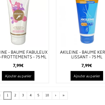
EÏNE - BAUME FABULEUX
AKILEÏNE - BAUME KÉ
-FROTTEMENTS - 75 ML
LISSANT - 75 ML
7
,
99
€
7
,
99
€
Ajouter au panier
Ajouter au panier
‹
1
2
3
4
5
10
›
»