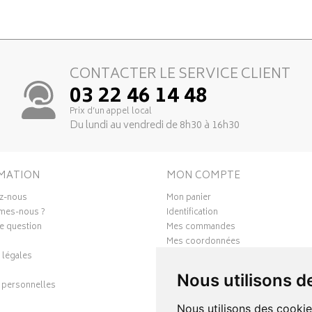
CONTACTER LE SERVICE CLIENT
03 22 46 14 48
Prix d’un appel local
Du lundi au vendredi de 8h30 à 16h30
MATION
MON COMPTE
z-nous
Mon panier
mes-nous ?
Identification
e question
Mes commandes
Mes coordonnées
 légales
Ma messagerie
Mes favoris
Nous utilisons d
personnelles
Mes préférences Cookies
Nous utilisons des cookie