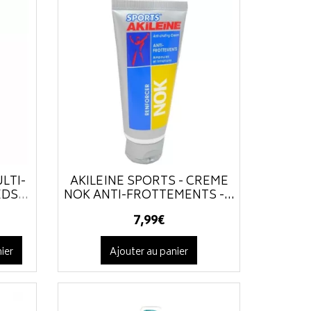
LTI-
AKILEÏNE SPORTS - CRÈME
EDS
...
NOK ANTI-FROTTEMENTS -...
7
,
99
€
ier
Ajouter au panier