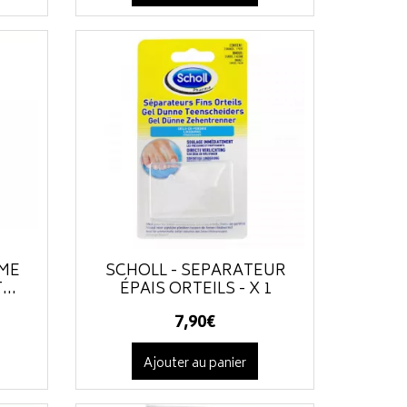
ÈME
SCHOLL - SÉPARATEUR
..
ÉPAIS ORTEILS - X 1
7
,
90
€
Ajouter au panier