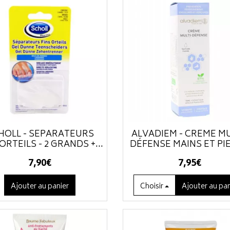
HOLL - SÉPARATEURS
ALVADIEM - CRÈME MU
ORTEILS - 2 GRANDS +...
DÉFENSE MAINS ET PI
7
,
90
€
7
,
95
€
Ajouter au panier
Choisir
Ajouter
au pan