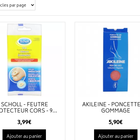
SCHOLL - FEUTRE
AKILEÏNE - PONCETT
OTECTEUR CORS - 9...
GOMMAGE
3
,
99
€
5
,
90
€
Ajouter au panier
Ajouter au panier