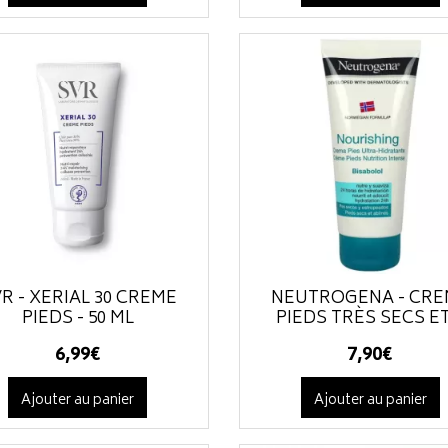
R - XERIAL 30 CRÈME
NEUTROGENA - CR
PIEDS - 50 ML
PIEDS TRÈS SECS ET.
6
,
99
€
7
,
90
€
Ajouter au panier
Ajouter au panier