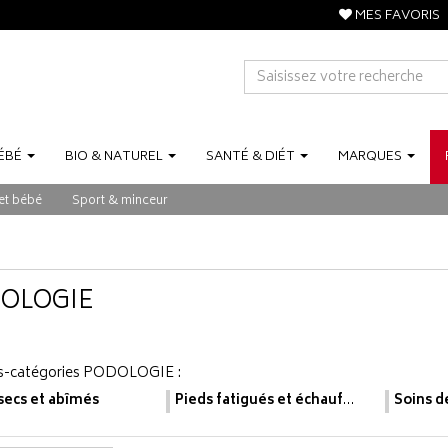
MES FAVORIS
ÉBÉ
BIO
&
NATUREL
SANTÉ
&
DIÉT
MARQUES
et bébé
Sport & minceur
OLOGIE
s-catégories
PODOLOGIE
:
secs et abîmés
Pieds fatigués et échauffés
Soins d