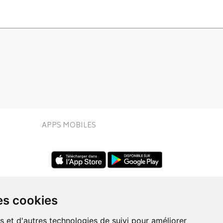
APPS MOBILES
es cookies
s et d'autres technologies de suivi pour améliorer