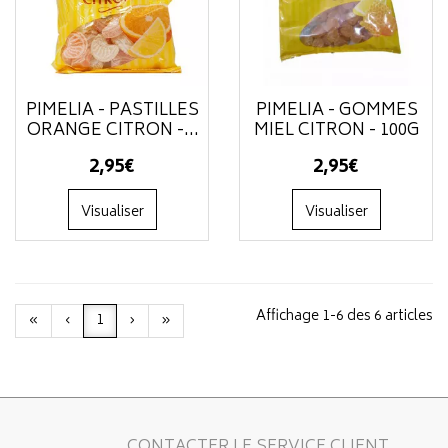
PIMÉLIA - PASTILLES
PIMÉLIA - GOMMES
ORANGE CITRON -...
MIEL CITRON - 100G
2
,
95
€
2
,
95
€
Visualiser
Visualiser
Affichage 1-6 des 6 articles
«
‹
1
›
»
CONTACTER LE SERVICE CLIENT