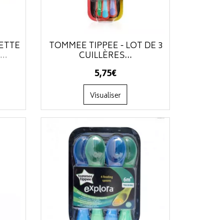
ETTE
TOMMEE TIPPEE - LOT DE 3
S
...
CUILLÈRES...
5
,
75
€
Visualiser