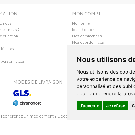
MATION
MON COMPTE
z-nous
Mon panier
mes-nous ?
Identification
e question
Mes commandes
Mes coordonnées
 légales
Ma messagerie
Mes favoris
Nous utilisons d
personnelles
Mes préférences Cookies
Nous utilisons des cookie
votre expérience de navig
MODES DE LIVRAISON
S
personnalisé et des public
pour comprendre la prove
J'accepte
Je refuse
C
 recherchez un médicament ? Découvrez la pharmacie en ligne Pharmal
26
SOOPUR
– Tous droits réservés
–
intimitoo
–
Apotekisto, parapharmac