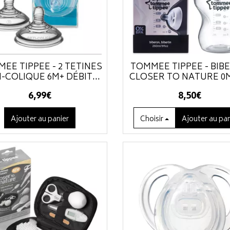
EE TIPPEE - 2 TÉTINES
TOMMEE TIPPEE - BIB
-COLIQUE 6M+ DÉBIT...
CLOSER TO NATURE 0M+
6
,
99
€
8
,
50
€
Ajouter au panier
Choisir
Ajouter
au pan