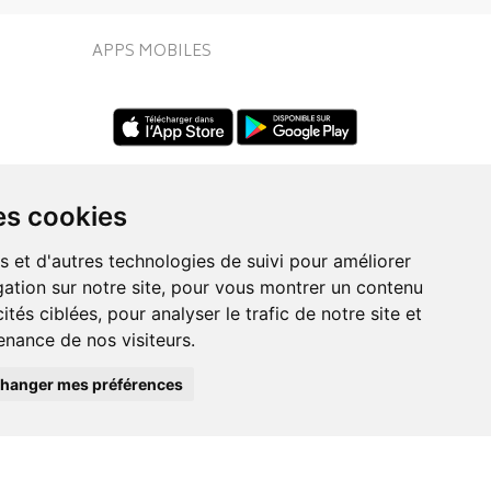
APPS MOBILES
es cookies
s et d'autres technologies de suivi pour améliorer
ation sur notre site, pour vous montrer un contenu
UIVEZ-NOUS SUR
ités ciblées, pour analyser le trafic de notre site et
nance de nos visiteurs.
hanger mes préférences
Posez une question
eo.fr
à votre conseiller
ie en ligne