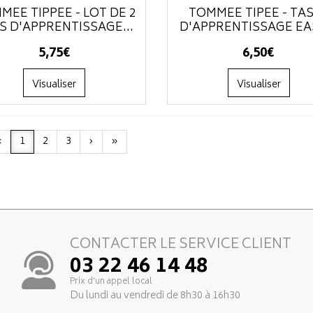
MEE TIPPEE - LOT DE 2
TOMMEE TIPEE - TA
S D'APPRENTISSAGE...
D'APPRENTISSAGE EAS
5
,
75
€
6
,
50
€
Visualiser
Visualiser
‹
1
2
3
›
»
CONTACTER LE SERVICE CLIENT
03 22 46 14 48
Prix d’un appel local
Du lundi au vendredi de 8h30 à 16h30