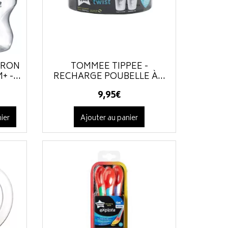
ERON
TOMMEE TIPPEE -
 -...
RECHARGE POUBELLE À...
9
,
95
€
ier
Ajouter au panier