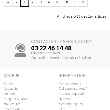
«
‹
1
2
3
4
5
10
›
»
Affichage 1-12 des 164 articles
CONTACTER LE SERVICE CLIENT
03 22 46 14 48
Prix d’un appel local
Du lundi au vendredi de 8h30 à 16h30
SOOPUR
INFORMATION
Accueil
Contactez-nous
Actualités
Qui sommes-nous ?
Lexique
Poser une question
Marques & Labos
Livraison
Nouveautés
Mentions légales
Promotions
CGV