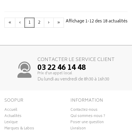
Affichage 1-12 des 18 actualités
«
‹
1
2
›
»
CONTACTER LE SERVICE CLIENT
03 22 46 14 48
Prix d’un appel local
Du lundi au vendredi de 8h30 à 16h30
SOOPUR
INFORMATION
Accueil
Contactez-nous
Actualités
Qui sommes-nous ?
Lexique
Poser une question
Marques & Labos
Livraison