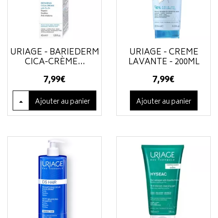
URIAGE - BARIÉDERM
URIAGE - CRÈME
CICA-CRÈME...
LAVANTE - 200ML
7
,
99
€
7
,
99
€
Ajouter
au panier
Ajouter au panier