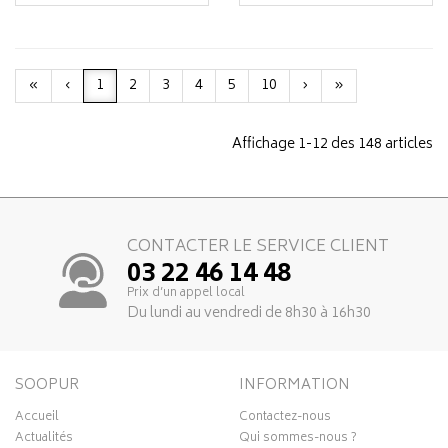
«
‹
1
2
3
4
5
10
›
»
Affichage 1-12 des 148 articles
CONTACTER LE SERVICE CLIENT
03 22 46 14 48
Prix d’un appel local
Du lundi au vendredi de 8h30 à 16h30
SOOPUR
INFORMATION
Accueil
Contactez-nous
Actualités
Qui sommes-nous ?