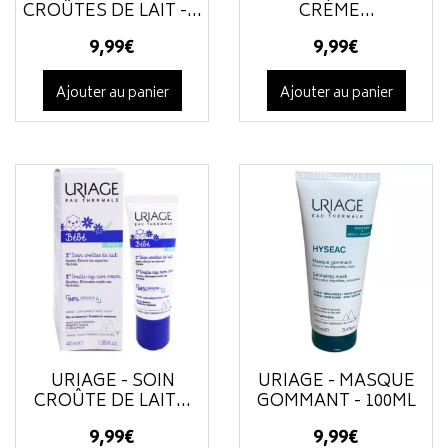
CROÛTES DE LAIT -...
CRÈME...
9
,
99
€
9
,
99
€
Ajouter au panier
Ajouter au panier
URIAGE - SOIN
URIAGE - MASQUE
CROÛTE DE LAIT...
GOMMANT - 100ML
9
,
99
€
9
,
99
€