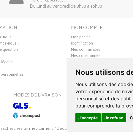
Prix d’un appel local
Du lundi au vendredi de 8h30 à 16h30
MATION
MON COMPTE
z-nous
Mon panier
mes-nous ?
Identification
e question
Mes commandes
Mes coordonnées
 légales
Ma messagerie
Mes favoris
Nous utilisons d
personnelles
Mes préférences Cookies
Nous utilisons des cookie
votre expérience de navig
MODES DE LIVRAISON
S
personnalisé et des public
pour comprendre la prove
J'accepte
Je refuse
C
 recherchez un médicament ? Découvrez la pharmacie en ligne Pharmal