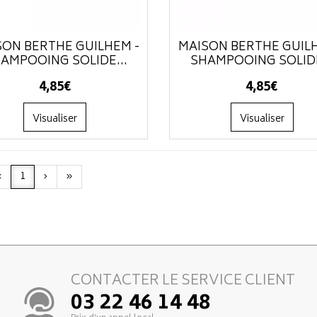
SON BERTHE GUILHEM -
MAISON BERTHE GUIL
AMPOOING SOLIDE...
SHAMPOOING SOLIDE
4
,
85
€
4
,
85
€
Visualiser
Visualiser
‹
1
›
»
CONTACTER LE SERVICE CLIENT
03 22 46 14 48