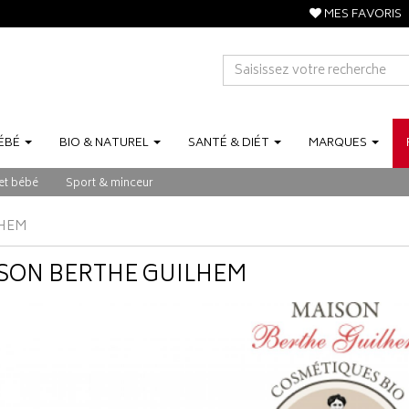
MES FAVORIS
ÉBÉ
BIO
&
NATUREL
SANTÉ
&
DIÉT
MARQUES
et bébé
Sport & minceur
LHEM
SON BERTHE GUILHEM