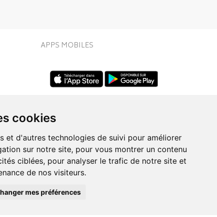
APPS MOBILES
es cookies
s et d'autres technologies de suivi pour améliorer
ation sur notre site, pour vous montrer un contenu
UIVEZ-NOUS SUR
ités ciblées, pour analyser le trafic de notre site et
nance de nos visiteurs.
hanger mes préférences
Posez une question
à votre conseiller
eo.fr