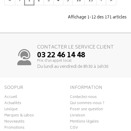
«
‹
1
2
3
4
5
10
15
›
»
Affichage 1-12 des 171 articles
CONTACTER LE SERVICE CLIENT
03 22 46 14 48
Prix d’un appel local
Du lundi au vendredi de 8h30 à 16h30
SOOPUR
INFORMATION
Accueil
Contactez-nous
Actualités
Qui sommes-nous ?
Lexique
Poser une question
Marques & Labos
Livraison
Nouveautés
Mentions légales
Promotions
CGV