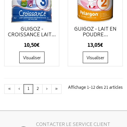
GUIGOZ -
GUIGOZ - LAIT EN
CROISSANCE LAIT...
POUDRE...
10
,
50
€
13
,
05
€
Visualiser
Visualiser
Affichage 1-12 des 21 articles
«
‹
1
2
›
»
CONTACTER LE SERVICE CLIENT