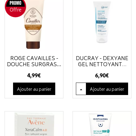
Offre
ROGÉ CAVAILLÈS -
DUCRAY - DEXYANE
DOUCHE SURGRAS...
GEL NETTOYANT
...
4
,
99
€
6
,
90
€
Ajouter au panier
Ajouter
au panier