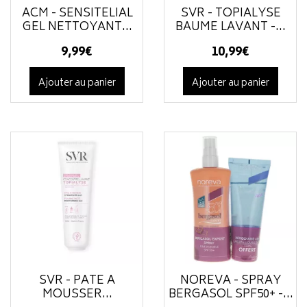
ACM - SENSITÉLIAL
SVR - TOPIALYSE
GEL NETTOYANT...
BAUME LAVANT -...
9
,
99
€
10
,
99
€
Ajouter au panier
Ajouter au panier
SVR - PÂTE À
NOREVA - SPRAY
MOUSSER...
BERGASOL SPF50+ -...