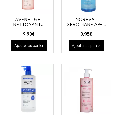
AVÈNE - GEL
NOREVA -
NETTOYANT...
XERODIANE AP+...
9
,
90
€
9
,
95
€
Ajouter au panier
Ajouter au panier