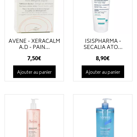
AVÈNE - XERACALM
ISISPHARMA -
A.D - PAIN...
SECALIA ATO...
7
,
50
€
8
,
90
€
Ajouter au panier
Ajouter au panier