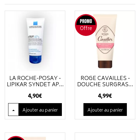
Offre
LA ROCHE-POSAY -
ROGÉ CAVAILLÈS -
LIPIKAR SYNDET AP...
DOUCHE SURGRAS...
4
,
90
€
4
,
99
€
Ajouter
au panier
Ajouter au panier