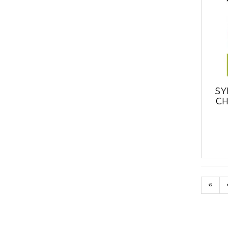
SY
CH
«