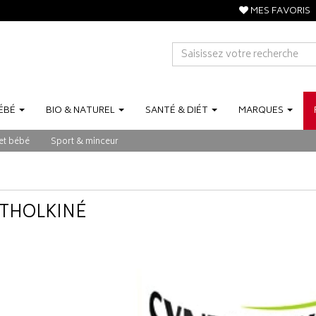
MES FAVORIS
ÉBÉ
BIO
&
NATUREL
SANTÉ
&
DIÉT
MARQUES
et bébé
Sport & minceur
THOLKINÉ