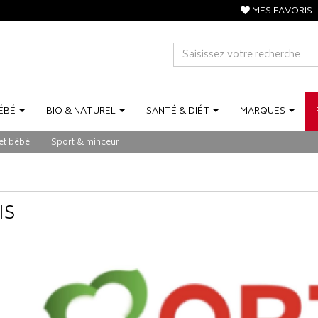
MES FAVORIS
ÉBÉ
BIO
&
NATUREL
SANTÉ
&
DIÉT
MARQUES
et bébé
Sport & minceur
IS