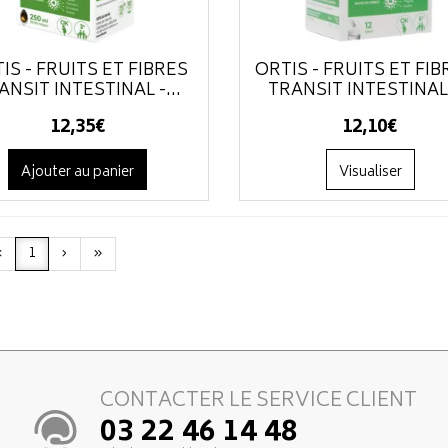
IS - FRUITS ET FIBRES
ORTIS - FRUITS ET FIB
ANSIT INTESTINAL -...
TRANSIT INTESTINAL -
12
,
35
€
12
,
10
€
Ajouter au panier
Visualiser
‹
1
›
»
CONTACTER LE SERVICE CLIENT
03 22 46 14 48