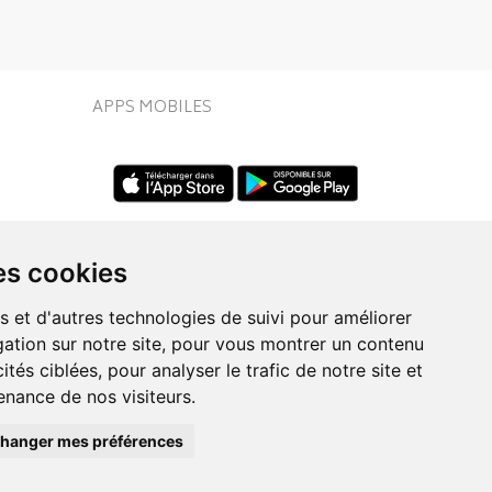
APPS MOBILES
es cookies
s et d'autres technologies de suivi pour améliorer
ation sur notre site, pour vous montrer un contenu
UIVEZ-NOUS SUR
ités ciblées, pour analyser le trafic de notre site et
nance de nos visiteurs.
hanger mes préférences
Posez une question
eo.fr
à votre conseiller