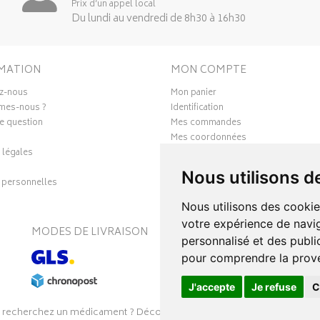
Prix d’un appel local
Du lundi au vendredi de 8h30 à 16h30
MATION
MON COMPTE
z-nous
Mon panier
mes-nous ?
Identification
e question
Mes commandes
Mes coordonnées
 légales
Ma messagerie
Mes favoris
Nous utilisons d
personnelles
Mes préférences Cookies
Nous utilisons des cookie
votre expérience de navig
MODES DE LIVRAISON
S
personnalisé et des public
pour comprendre la prove
J'accepte
Je refuse
C
 recherchez un médicament ? Découvrez la pharmacie en ligne Pharmal