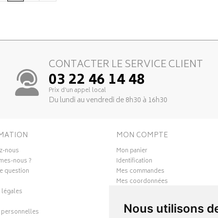
CONTACTER LE SERVICE CLIENT
03 22 46 14 48
Prix d’un appel local
Du lundi au vendredi de 8h30 à 16h30
MATION
MON COMPTE
z-nous
Mon panier
mes-nous ?
Identification
e question
Mes commandes
Mes coordonnées
 légales
Ma messagerie
Mes favoris
Nous utilisons d
personnelles
Mes préférences Cookies