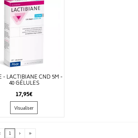
E - LACTIBIANE CND 5M -
40 GÉLULES
17
,
95
€
Visualiser
‹
1
›
»