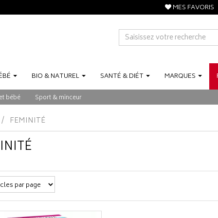
MES FAVORIS
ÉBÉ
BIO
&
NATUREL
SANTÉ
&
DIÉT
MARQUES
et bébé
Sport & minceur
FEMINITÉ
INITÉ