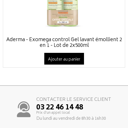
Aderma - Exomega control Gel lavant émollient 2
en 1 - Lot de 2x500ml
Ajouter au panier
CONTACTER LE SERVICE CLIENT
03 22 46 14 48
Prix d’un appel local
Du lundi au vendredi de 8h30 à 16h30