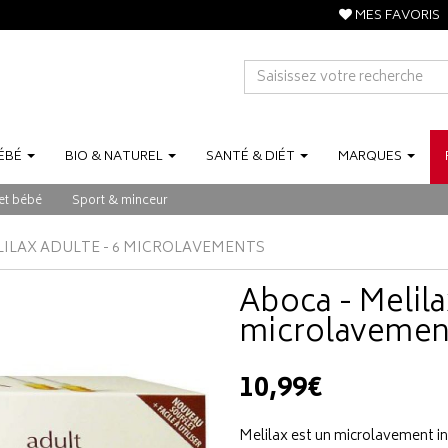
MES FAVORIS
ÉBÉ
BIO
&
NATUREL
SANTÉ
&
DIÉT
MARQUES
et bébé
Sport & minceur
LILAX ADULTE - 6 MICROLAVEMENTS
Aboca - Melila
microlavemen
10,99€
Melilax est un microlavement in