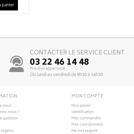
 panier
CONTACTER LE SERVICE CLIENT
03 22 46 14 48
Prix d’un appel local
Du lundi au vendredi de 8h30 à 16h30
MATION
MON COMPTE
z-nous
Mon panier
mes-nous ?
Identification
e question
Mes commandes
Mes coordonnées
 légales
Ma messagerie