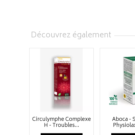
Découvrez également
Circulymphe Complexe
Aboca - S
H - Troubles...
Physiolax