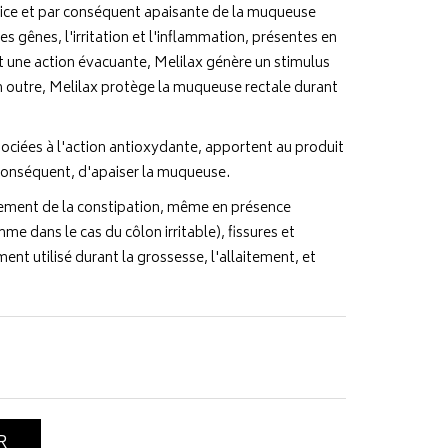
rice et par conséquent apaisante de la muqueuse
les gênes, l'irritation et l'inflammation, présentes en
t une action évacuante, Melilax génère un stimulus
En outre, Melilax protège la muqueuse rectale durant
sociées à l'action antioxydante, apportent au produit
 conséquent, d'apaiser la muqueuse.
itement de la constipation, même en présence
me dans le cas du côlon irritable), fissures et
ent utilisé durant la grossesse, l'allaitement, et
R