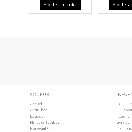
Ajouter au panier
Ajouter au
SOOPUR
INFOR
Accueil
Contacte
Actualités
Qui som
Lexique
Poser un
Marques & Labos
Livraison
Nouveautés
Mentions