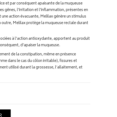
rice et par conséquent apaisante de la muqueuse
les gênes, l'irritation et l'inflammation, présentes en
t une action évacuante, Melilax génère un stimulus
En outre, Melilax protège la muqueuse rectale durant
sociées à l'action antioxydante, apportent au produit
 conséquent, d'apaiser la muqueuse.
itement de la constipation, même en présence
me dans le cas du côlon irritable), fissures et
ent utilisé durant la grossesse, l'allaitement, et
R