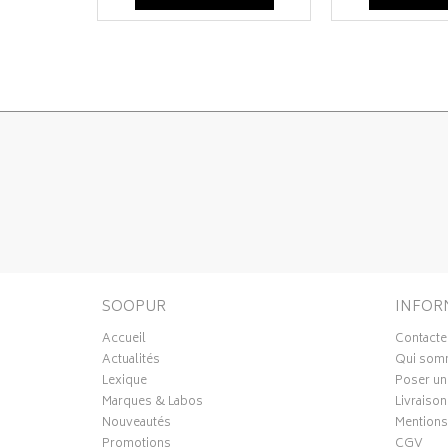
SOOPUR
INFOR
Accueil
Contacte
Actualités
Qui som
Lexique
Poser un
Marques & Labos
Livraison
Nouveautés
Mentions
Promotions
CGV