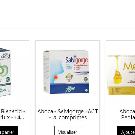
Bianacid -
Aboca - Salvigorge 2ACT
Aboca 
flux - 14...
- 20 comprimés
Pediat
 panier
Visualiser
Ajoute