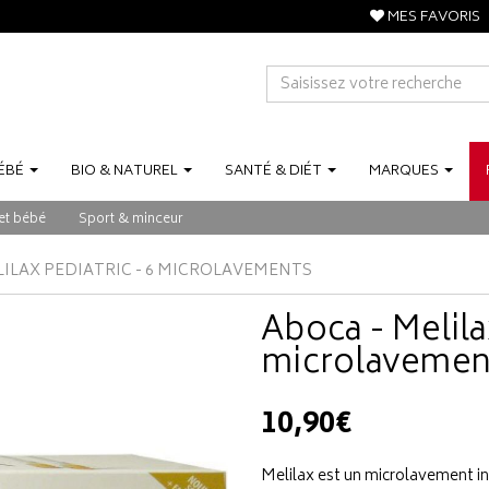
MES FAVORIS
ÉBÉ
BIO
&
NATUREL
SANTÉ
&
DIÉT
MARQUES
et bébé
Sport & minceur
LILAX PEDIATRIC - 6 MICROLAVEMENTS
Aboca - Melilax
microlavemen
10,90€
Melilax est un microlavement in