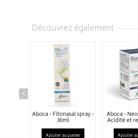
Découvrez également
Aboca - Fitonasal spray -
Aboca - Neo 
30ml
Acidité et re
Ajouter au panier
Ajouter au