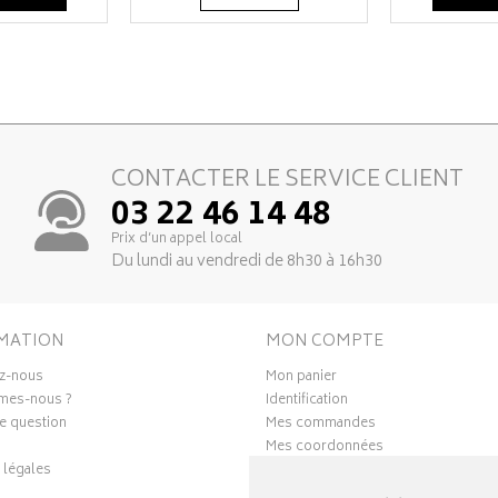
CONTACTER LE SERVICE CLIENT
03 22 46 14 48
Prix d’un appel local
Du lundi au vendredi de 8h30 à 16h30
MATION
MON COMPTE
z-nous
Mon panier
mes-nous ?
Identification
e question
Mes commandes
Mes coordonnées
 légales
Ma messagerie
Mes favoris