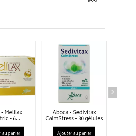
- Melilax
Aboca - Sedivitax
Ruscove
ric - 6...
CalmStress - 30 gélules
microcir
r au panier
Ajouter au panier