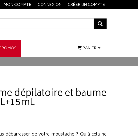
MON COMPTE
CONNEXION
CRÉER UN COMPTE
PROMOS
PANIER
ème dépilatoire et baume
5mL+15mL
us débarrasser de votre moustache ? Qu'à cela ne