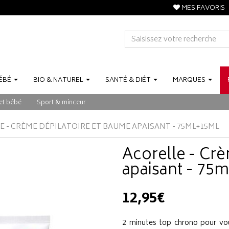
MES FAVORIS
ÉBÉ
BIO
&
NATUREL
SANTÉ
&
DIÉT
MARQUES
et bébé
Sport & minceur
E - CRÈME DÉPILATOIRE ET BAUME APAISANT - 75ML+15ML
Acorelle - Cr
apaisant - 7
12,95€
2 minutes top chrono pour vo