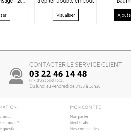
isage - 20...
à épiler double embout
Baume
iser
Visualiser
Ajoute
CONTACTER LE SERVICE CLIENT
03 22 46 14 48
Prix d’un appel local
Du lundi au vendredi de 8h30 à 16h30
MATION
MON COMPTE
z-nous
Mon panier
mes-nous ?
Identification
e question
Mes commandes