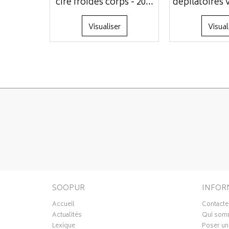
cire froides corps - 20...
dépilatoires v
Visualiser
Visual
SOOPUR
INFOR
Accueil
Contacte
Actualités
Qui som
Lexique
Poser un