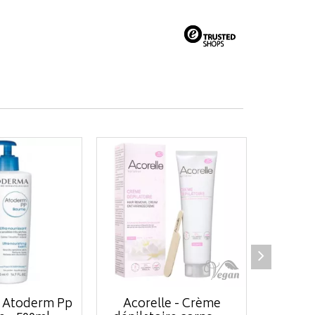
 Atoderm Pp
Acorelle - Crème
Acorell