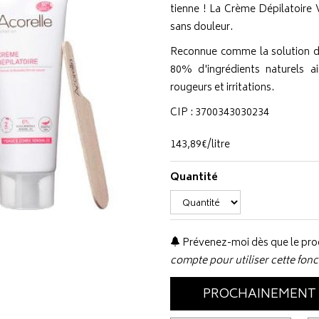
tienne ! La Crème Dépilatoire 
sans douleur.
Reconnue comme la solution dép
80% d'ingrédients naturels ai
rougeurs et irritations.
CIP : 3700343030234
143
,
89
€
/
litre
Quantité
Prévenez-moi dès que le prod
compte pour utiliser cette fonc
PROCHAINEMENT