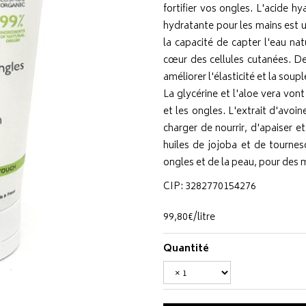
fortifier vos ongles. L'acide h
hydratante pour les mains est un
la capacité de capter l'eau nat
cœur des cellules cutanées. De
améliorer l'élasticité et la soup
La glycérine et l'aloe vera vont
et les ongles. L'extrait d'avoi
charger de nourrir, d'apaiser et
huiles de jojoba et de tourneso
ongles et de la peau, pour des 
CIP: 3282770154276
99
,
80
€
/
litre
Quantité