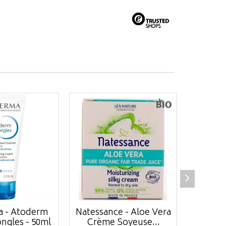
a - Atoderm
Natessance - Aloe Vera
Cerave
ngles - 50ml
Crème Soyeuse...
Répar