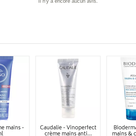
Il n'y a encore aucun avis.
me mains -
Caudalie - Vinoperfect
Bioderm
ml
crème mains anti...
mains & o