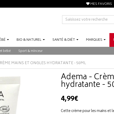
MES FAVORIS
ÉBÉ
BIO
&
NATUREL
SANTÉ
&
DIÉT
MARQUES
et bébé
Sport & minceur
CRÈME MAINS ET ONGLES HYDRATANTE - 50ML
Adema - Crème
hydratante - 
4,99€
Cette crème pour les mains et le