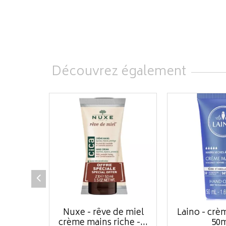
Découvrez également
Nuxe - rêve de miel
Laino - crè
crème mains riche -...
50