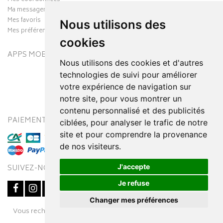
Ma messagerie
Mes favoris
Nous utilisons des
Mes préférences Cookies
cookies
APPS MOBILES
Nous utilisons des cookies et d'autres
technologies de suivi pour améliorer
votre expérience de navigation sur
notre site, pour vous montrer un
contenu personnalisé et des publicités
PAIEMENT SÉCURISÉ
MODES DE LIVRAISON
ciblées, pour analyser le trafic de notre
site et pour comprendre la provenance
de nos visiteurs.
J'accepte
SUIVEZ-NOUS SUR
Je refuse
Changer mes préférences
Posez une question
Vous recherchez un médicament ? Découvrez la pharmacie en
à votre conseiller
ligne Pharmaleo.fr