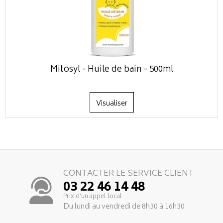
Mitosyl - Huile de bain - 500ml
Visualiser
CONTACTER LE SERVICE CLIENT
03 22 46 14 48
Prix d’un appel local
Du lundi au vendredi de 8h30 à 16h30