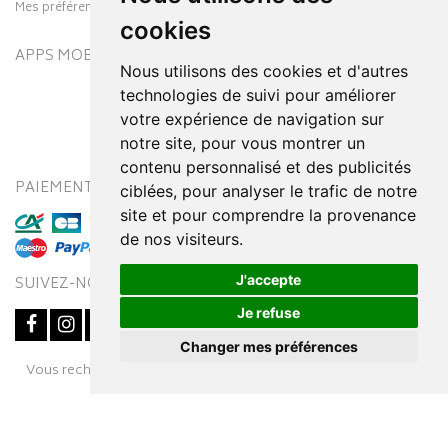
Mes préférences Cookies
cookies
APPS MOBILES
Nous utilisons des cookies et d'autres
technologies de suivi pour améliorer
votre expérience de navigation sur
notre site, pour vous montrer un
contenu personnalisé et des publicités
PAIEMENT SÉCURISÉ
MODES DE LIVRAISON
ciblées, pour analyser le trafic de notre
site et pour comprendre la provenance
de nos visiteurs.
J'accepte
SUIVEZ-NOUS SUR
Je refuse
Changer mes préférences
Posez une question
Vous recherchez un médicament ? Découvrez la pharmacie en
à votre conseiller
ligne Pharmaleo.fr
© 2016-2026
SOOPUR
– Tous droits réservés
–
Apotekisto,
parapharmacie en ligne