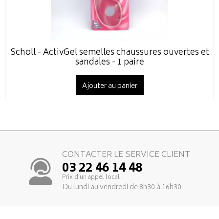
Scholl - ActivGel semelles chaussures ouvertes et
sandales - 1 paire
Ajouter au panier
CONTACTER LE SERVICE CLIENT
03 22 46 14 48
Prix d’un appel local
Du lundi au vendredi de 8h30 à 16h30