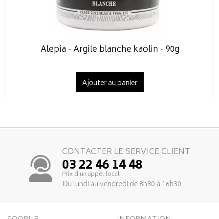
Alepia - Argile blanche kaolin - 90g
Ajouter au panier
CONTACTER LE SERVICE CLIENT
03 22 46 14 48
Prix d’un appel local
Du lundi au vendredi de 8h30 à 16h30