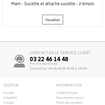
Mam - Sucette et attache sucette - 2-6mois
Visualiser
CONTACTER LE SERVICE CLIENT
03 22 46 14 48
Prix d’un appel local
Du lundi au vendredi de 8h30 à 16h30
SOOPUR
INFORMATION
Accueil
Contactez-nous
Actualités
Qui sommes-nous ?
Lexique
Poser une question