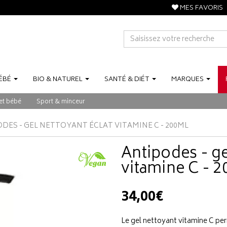
MES FAVORIS
ÉBÉ
BIO
&
NATUREL
SANTÉ
&
DIÉT
MARQUES
et bébé
Sport & minceur
DES - GEL NETTOYANT ÉCLAT VITAMINE C - 200ML
Antipodes - ge
vitamine C - 
34,00€
Le gel nettoyant vitamine C per