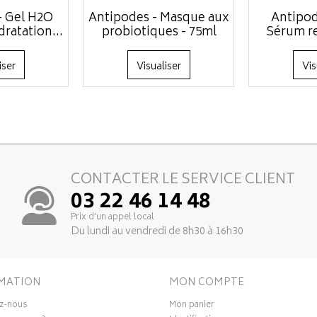
- Gel H2O
Antipodes - Masque aux
Antipod
ratation...
probiotiques - 75ml
Sérum rev
iser
Visualiser
Vis
CONTACTER LE SERVICE CLIENT
03 22 46 14 48
Prix d’un appel local
Du lundi au vendredi de 8h30 à 16h30
MATION
MON COMPTE
z-nous
Mon panier