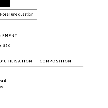
Poser une question
NNEMENT
E 89€
D’UTILISATION
COMPOSITION
yant
re