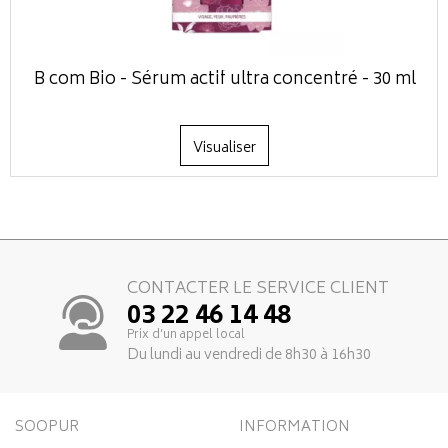
B com Bio - Sérum actif ultra concentré - 30 ml
Visualiser
CONTACTER LE SERVICE CLIENT
03 22 46 14 48
Prix d’un appel local
Du lundi au vendredi de 8h30 à 16h30
SOOPUR
INFORMATION