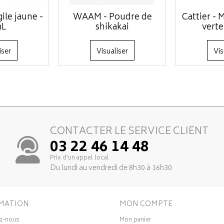
gile jaune -
WAAM - Poudre de
Cattier - 
mL
shikakai
verte
iser
Visualiser
Vis
CONTACTER LE SERVICE CLIENT
03 22 46 14 48
Prix d’un appel local
Du lundi au vendredi de 8h30 à 16h30
MATION
MON COMPTE
z-nous
Mon panier