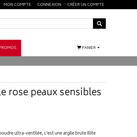
MON COMPTE
CONNEXION
CRÉER UN COMPTE
PROMOS
PANIER
ile rose peaux sensibles
oudre ultra-ventilée, c'est une argile brute illite