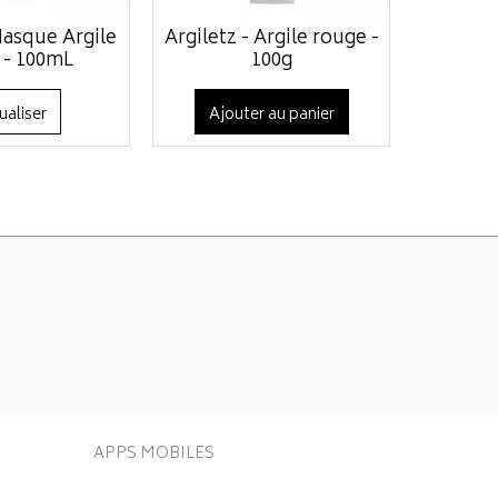
Masque Argile
Argiletz - Argile rouge -
 - 100mL
100g
ualiser
Ajouter au panier
APPS MOBILES