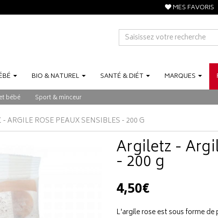
MES FAVORIS
ÉBÉ
BIO
&
NATUREL
SANTÉ
&
DIÉT
MARQUES
et bébé
Sport & minceur
 - ARGILE ROSE PEAUX SENSIBLES - 200 G
Argiletz - Arg
- 200 g
4,50€
L'argile rose est sous forme de p