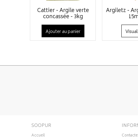
Cattier - Argile verte
Argiletz - Ar
concassée - 3kg
15
Ajouter au panier
Visual
SOOPUR
INFOR
Accueil
Contacte