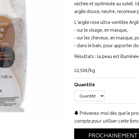
séchée et optimisée au soleil. Id
argile douce, neutre, reconnue 
L'argile rose ultra-ventilée Argile
- sur le visage, en masque,
- sur les cheveux, en masque, po
- dans le bain, pour apporter dou
Résultats : la peau est illuminée
22
,
50
€
/kg
Quantité
Prévenez-moi dès que le prod
compte pour utiliser cette fonc
PROCHAINEMENT