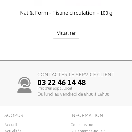
Nat & Form - Tisane circulation - 100 g
Visualiser
CONTACTER LE SERVICE CLIENT
03 22 46 14 48
Prix d’un appel local
Du lundi au vendredi de 8h30 à 16h30
SOOPUR
INFORMATION
Accueil
Contactez-nous
Actualités
Qui sommes-nous ?