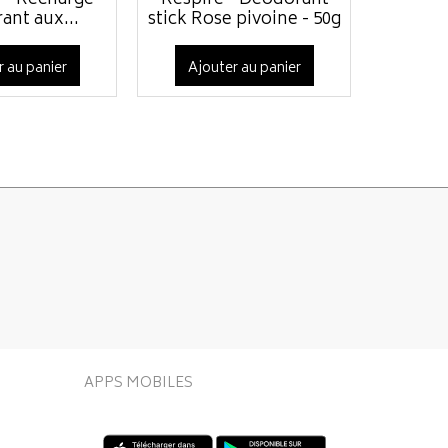
 - Recharge
Respire - Déodorant
Avène 
ant aux...
stick Rose pivoine - 50g
r au panier
Ajouter au panier
Ajo
APPS MOBILES