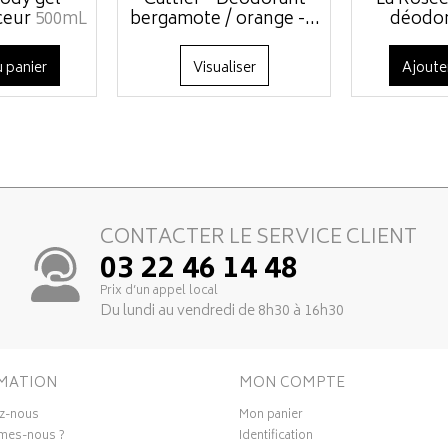
ody gel
Cattier - Déodorant
La Rosée
ceur
500mL
bergamote / orange -...
déodor
 panier
Visualiser
Ajoute
CONTACTER LE SERVICE CLIENT
03 22 46 14 48
Prix d’un appel local
Du lundi au vendredi de 8h30 à 16h30
MATION
MON COMPTE
z-nous
Mon panier
mes-nous ?
Identification