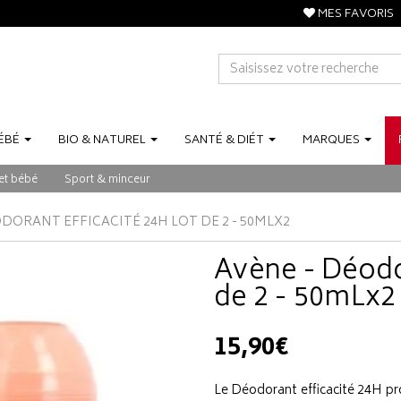
MES FAVORIS
ÉBÉ
BIO
&
NATUREL
SANTÉ
&
DIÉT
MARQUES
et bébé
Sport & minceur
DORANT EFFICACITÉ 24H LOT DE 2 - 50MLX2
Avène - Déodor
de 2 - 50mLx2
15,90€
Le Déodorant efficacité 24H pr