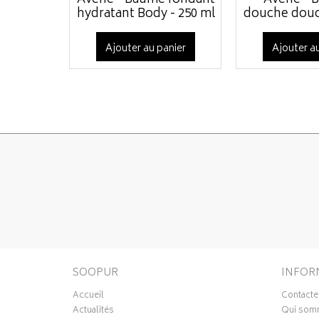
Avène - Baume fondant
Avène - B
hydratant Body - 250 ml
douche dou
Ajouter au panier
Ajouter au
SOOPUR
INFOR
Accueil
Contacte
Actualités
Qui som