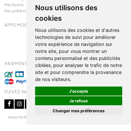
Mes favoris
Nous utilisons des
Mes préférences Cookies
cookies
APPS MOBILES
Nous utilisons des cookies et d'autres
technologies de suivi pour améliorer
votre expérience de navigation sur
notre site, pour vous montrer un
contenu personnalisé et des publicités
PAIEMENT SÉCURISÉ
MODES DE LIVRAISON
ciblées, pour analyser le trafic de notre
site et pour comprendre la provenance
de nos visiteurs.
J'accepte
SUIVEZ-NOUS SUR
Je refuse
Changer mes préférences
Posez une question
Vous recherchez un médicament ? Découvrez la pharmacie en
à votre conseiller
ligne Pharmaleo.fr
© 2016-2026
SOOPUR
– Tous droits réservés
–
Apotekisto,