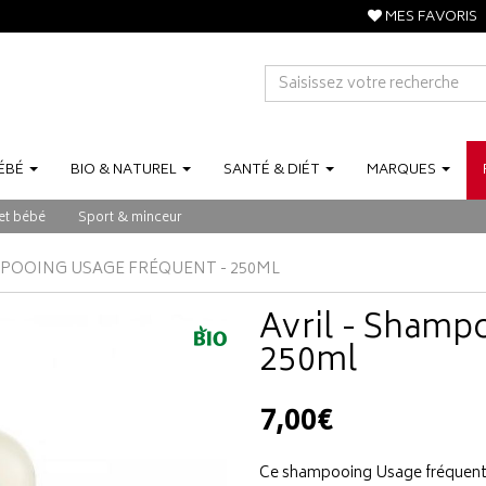
MES FAVORIS
ÉBÉ
BIO
&
NATUREL
SANTÉ
&
DIÉT
MARQUES
et bébé
Sport & minceur
MPOOING USAGE FRÉQUENT - 250ML
Avril - Shamp
250ml
7,00€
Ce shampooing Usage fréquent Av