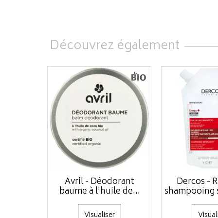
Découvrez également
Avril - Déodorant
Dercos - 
baume à l'huile de...
shampooing s
Visualiser
Visual