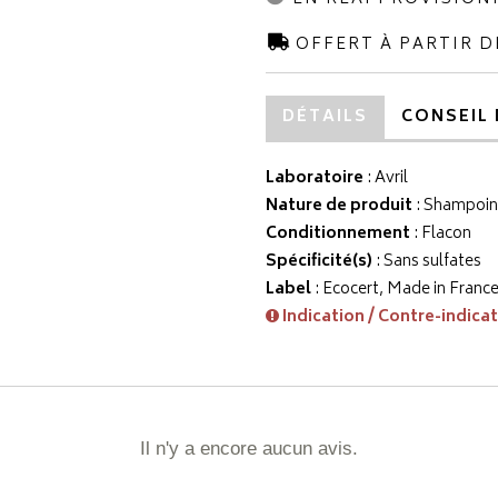
OFFERT À PARTIR D
DÉTAILS
CONSEIL 
Laboratoire
:
Avril
Nature de produit
: Shampoi
Conditionnement
: Flacon
Spécificité(s)
: Sans sulfates
Label
: Ecocert, Made in Franc
Indication / Contre-indica
Il n'y a encore aucun avis.