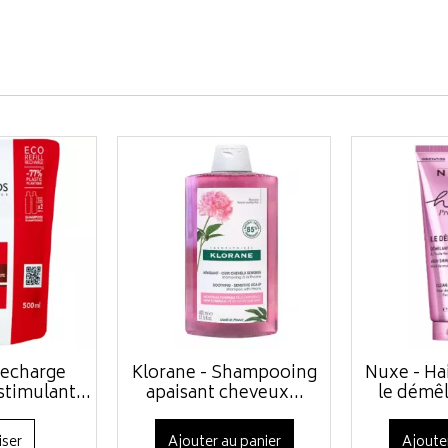
Recharge
Klorane - Shampooing
Nuxe - Ha
timulant...
apaisant cheveux...
le démêl
iser
Ajouter au panier
Ajoute