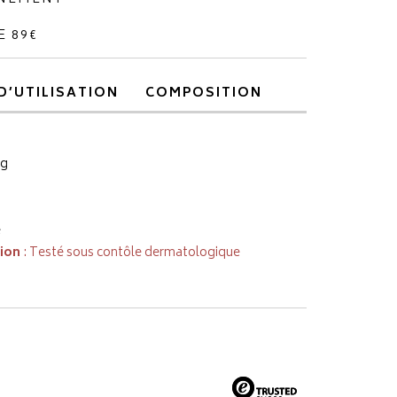
E 89€
D’UTILISATION
COMPOSITION
ng
e
tion
: Testé sous contôle dermatologique