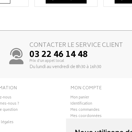
CONTACTER LE SERVICE CLIENT
03 22 46 14 48
Prix d’un appel local
Du lundi au vendredi de 8h30 à 16h30
MATION
MON COMPTE
z-nous
Mon panier
mes-nous ?
Identification
e question
Mes commandes
Mes coordonnées
 légales
Ma messagerie
Mes favoris