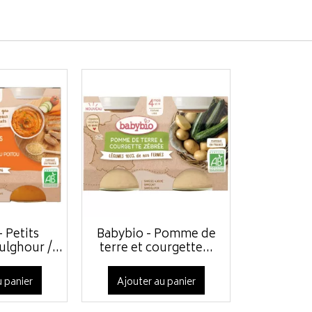
 Petits
Babybio - Pomme de
lghour /...
terre et courgette...
 panier
Ajouter au panier