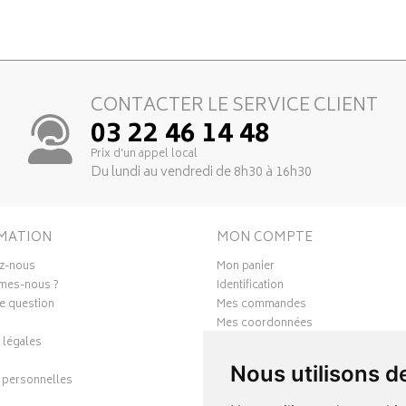
CONTACTER LE SERVICE CLIENT
03 22 46 14 48
Prix d’un appel local
Du lundi au vendredi de 8h30 à 16h30
MATION
MON COMPTE
z-nous
Mon panier
mes-nous ?
Identification
e question
Mes commandes
Mes coordonnées
 légales
Ma messagerie
Mes favoris
Nous utilisons d
personnelles
Mes préférences Cookies