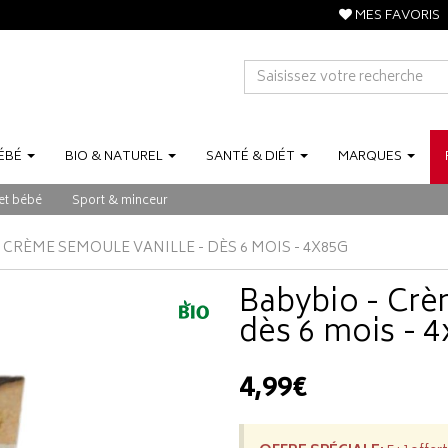
MES FAVORIS
ÉBÉ
BIO
&
NATUREL
SANTÉ
&
DIÉT
MARQUES
et bébé
Sport & minceur
 CRÈME SEMOULE VANILLE - DÈS 6 MOIS - 4X85G
Babybio - Crè
dès 6 mois - 
4,99€