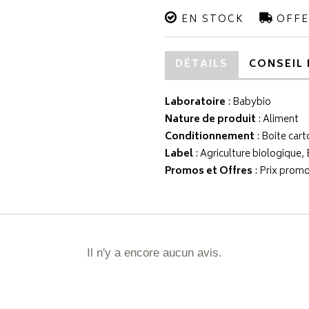
EN STOCK
OFFE
DÉTAILS
CONSEIL 
Laboratoire
:
Babybio
Nature de produit
: Aliment
Conditionnement
: Boite cart
Label
: Agriculture biologique,
Promos et Offres
: Prix promo
Il n'y a encore aucun avis.