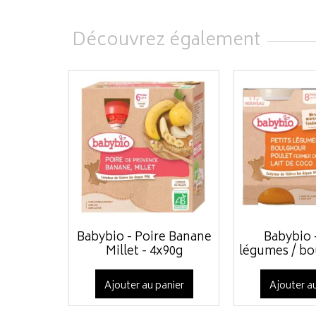
Découvrez également
Babybio - Poire Banane
Babybio -
Millet - 4x90g
légumes / bou
Ajouter au panier
Ajouter au