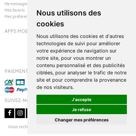
Ma messagerie
Mes favoris
Nous utilisons des
Mes préférences Cookies
cookies
APPS MOBILES
Nous utilisons des cookies et d'autres
technologies de suivi pour améliorer
votre expérience de navigation sur
notre site, pour vous montrer un
contenu personnalisé et des publicités
PAIEMENT SÉCURISÉ
MODES DE LIVRAISON
ciblées, pour analyser le trafic de notre
site et pour comprendre la provenance
de nos visiteurs.
J'accepte
SUIVEZ-NOUS SUR
Je refuse
Changer mes préférences
Posez une question
Vous recherchez un médicament ? Découvrez la pharmacie en
à votre conseiller
ligne Pharmaleo.fr