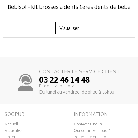
Bébisol - kit brosses à dents 1ères dents de bébé
Visualiser
CONTACTER LE SERVICE CLIENT
03 22 46 14 48
Prix d’un appel local
Du lundi au vendredi de 8h30 à 16h30
SOOPUR
INFORMATION
Accueil
Contactez-nous
Actualités
Qui sommes-nous ?
Lexique
Poser une question