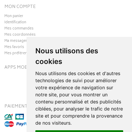
MON COMPTE
Mon panier
Identification
Mes commandes
Mes coordonnées
Ma messagerie
Mes favoris
Nous utilisons des
Mes préférences Cookies
cookies
APPS MOBILES
Nous utilisons des cookies et d'autres
technologies de suivi pour améliorer
votre expérience de navigation sur
notre site, pour vous montrer un
contenu personnalisé et des publicités
PAIEMENT SÉCURISÉ
MODES DE LIVRAISON
ciblées, pour analyser le trafic de notre
site et pour comprendre la provenance
de nos visiteurs.