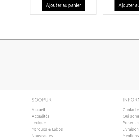
Ajouter au panier
Ajouter au
SOOPUR
INFOR
Accueil
Contacte
Actualités
Qui som
Lexique
Poser un
Marques & Labos
Livraison
Nouveautés
Mentions