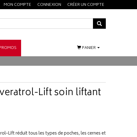
MON COMPTE
CONNEXION
CRÉER UN COMPTE
PROMOS
PANIER
eratrol-Lift soin liftant
ol–Lift réduit tous les types de poches, les cernes et