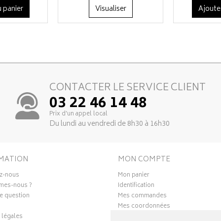
 panier
Visualiser
Ajoute
CONTACTER LE SERVICE CLIENT
03 22 46 14 48
Prix d’un appel local
Du lundi au vendredi de 8h30 à 16h30
MATION
MON COMPTE
z-nous
Mon panier
mes-nous ?
Identification
e question
Mes commandes
Mes coordonnées
 légales
Ma messagerie