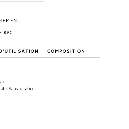
NNEMENT
E 89€
D’UTILISATION
COMPOSITION
on
érale, Sans paraben