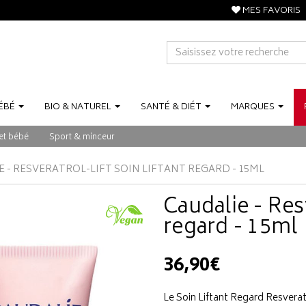
MES FAVORIS
ÉBÉ
BIO
&
NATUREL
SANTÉ
&
DIÉT
MARQUES
et bébé
Sport & minceur
 - RESVERATROL-LIFT SOIN LIFTANT REGARD - 15ML
Caudalie - Resv
regard - 15ml
36,90€
Le Soin Liftant Regard Resveratr