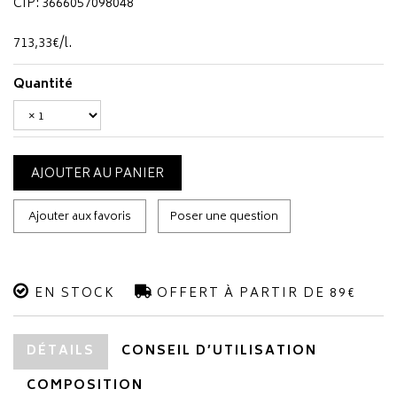
CIP: 3666057098048
713
,
33
€
/
l.
Quantité
AJOUTER AU PANIER
Ajouter aux favoris
Poser une question
EN STOCK
OFFERT À PARTIR DE 89€
DÉTAILS
CONSEIL D’UTILISATION
COMPOSITION