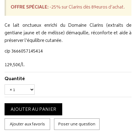
OFFRE SPÉCIALE:
-25% sur Clarins dès 89euros d'achat.
Ce lait onctueux enrichi du Domaine Clarins (extraits de
gentiane jaune et de mélisse) démaquille, réconforte et aide à
préserver l'équilibre cutanée.
cip 3666057145414
129
,
50
€
/
l.
Quantité
AJOUTER AU PANIER
Ajouter aux favoris
Poser une question