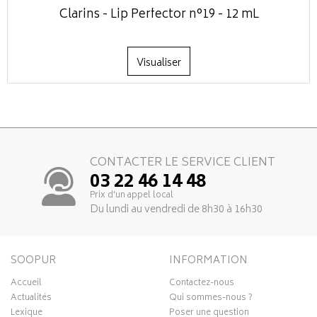
Clarins - Lip Perfector n°19 - 12 mL
Visualiser
CONTACTER LE SERVICE CLIENT
03 22 46 14 48
Prix d’un appel local
Du lundi au vendredi de 8h30 à 16h30
SOOPUR
INFORMATION
Accueil
Contactez-nous
Actualités
Qui sommes-nous ?
Lexique
Poser une question