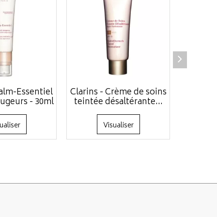
Calm-Essentiel
Clarins - Crème de soins
Clarins
ougeurs - 30ml
teintée désaltérante...
Ro
ualiser
Visualiser