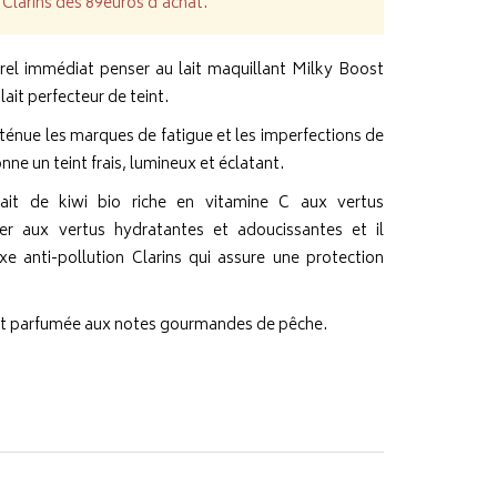
Clarins dès 89euros d'achat.
rel immédiat penser au lait maquillant Milky Boost
ait perfecteur de teint.
atténue les marques de fatigue et les imperfections de
nne un teint frais, lumineux et éclatant.
rait de kiwi bio riche en vitamine C aux vertus
her aux vertus hydratantes et adoucissantes et il
e anti-pollution Clarins qui assure une protection
ent parfumée aux notes gourmandes de pêche.