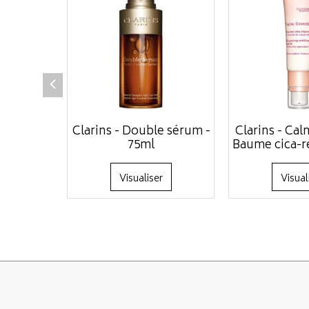
Clarins - Double sérum -
Clarins - Cal
75ml
Baume cica-ré
Visualiser
Visual