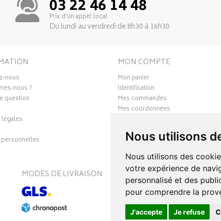
03 22 46 14 48
Prix d’un appel local
Du lundi au vendredi de 8h30 à 16h30
MATION
MON COMPTE
z-nous
Mon panier
mes-nous ?
Identification
e question
Mes commandes
Mes coordonnées
 légales
Ma messagerie
Mes favoris
Nous utilisons d
personnelles
Mes préférences Cookies
Nous utilisons des cookie
votre expérience de navig
MODES DE LIVRAISON
S
personnalisé et des public
pour comprendre la prove
J'accepte
Je refuse
C