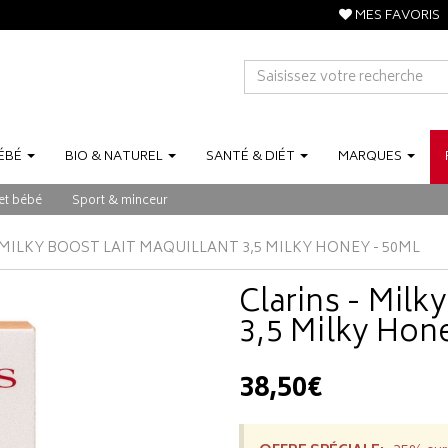
MES FAVORIS
ÉBÉ
BIO
&
NATUREL
SANTÉ
&
DIÉT
MARQUES
et bébé
Sport & minceur
 MILKY BOOST LAIT MAQUILLANT 3,5 MILKY HONEY - 50ML
Clarins - Milky
3,5 Milky Hon
38,50€