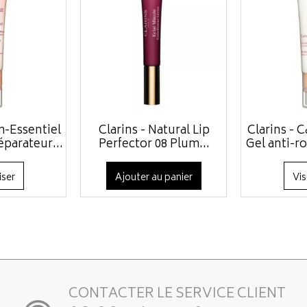
m-Essentiel
Clarins - Natural Lip
Clarins - 
parateur...
Perfector 08 Plum...
Gel anti-r
iser
Ajouter au panier
Vis
CONTACTER LE SERVICE CLIENT