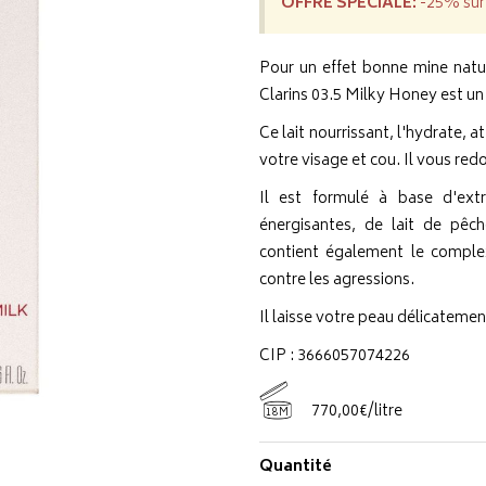
OFFRE SPÉCIALE:
-25% sur 
Pour un effet bonne mine natu
Clarins 03.5 Milky Honey est un l
Ce lait nourrissant, l'hydrate, 
votre visage et cou. Il vous redo
Il est formulé à base d'ext
énergisantes, de lait de pêc
contient également le complex
contre les agressions.
Il laisse votre peau délicatem
CIP : 3666057074226
770
,
00
€
/
litre
18M
Quantité