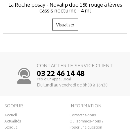
La Roche posay - Novalip duo 158 rouge à lèvres
cassis nocturne - 4 ml
Visualiser
CONTACTER LE SERVICE CLIENT
03 22 46 14 48
Prix d’un appel local
Du lundi au vendredi de 8h30 à 16h30
SOOPUR
INFORMATION
Accueil
Contactez-nous
Actualités
Qui sommes-nous ?
Lexique
Poser une question