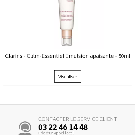
Clarins - Calm-Essentiel Emulsion apaisante - 50ml
Visualiser
CONTACTER LE SERVICE CLIENT
03 22 46 14 48
Prix d’un appel local