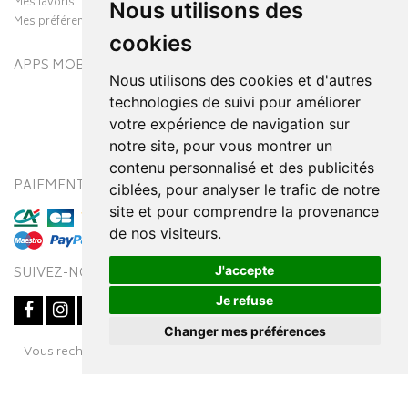
Mes favoris
Nous utilisons des
Mes préférences Cookies
cookies
APPS MOBILES
Nous utilisons des cookies et d'autres
technologies de suivi pour améliorer
votre expérience de navigation sur
notre site, pour vous montrer un
contenu personnalisé et des publicités
PAIEMENT SÉCURISÉ
MODES DE LIVRAISON
ciblées, pour analyser le trafic de notre
site et pour comprendre la provenance
de nos visiteurs.
J'accepte
SUIVEZ-NOUS SUR
Je refuse
Changer mes préférences
Posez une question
Vous recherchez un médicament ? Découvrez la pharmacie en
à votre conseiller
ligne Pharmaleo.fr
© 2016-2026
SOOPUR
– Tous droits réservés
–
Apotekisto,
parapharmacie en ligne