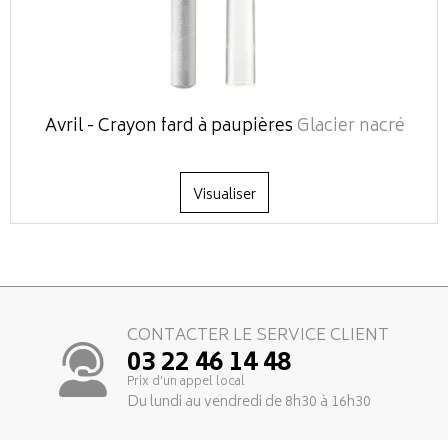
Avril - Crayon fard à paupières
Glacier nacré
Visualiser
CONTACTER LE SERVICE CLIENT
03 22 46 14 48
Prix d’un appel local
Du lundi au vendredi de 8h30 à 16h30