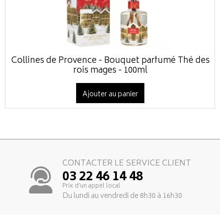
Collines de Provence - Bouquet parfumé Thé des
rois mages - 100ml
Ajouter au panier
CONTACTER LE SERVICE CLIENT
03 22 46 14 48
Prix d’un appel local
Du lundi au vendredi de 8h30 à 16h30