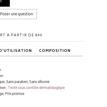
R
Poser une question
RT À PARTIR DE 89€
D’UTILISATION
COMPOSITION
n
on
e, Sans paraben, Sans silicone
tion
: Testé sous contôle dermatologique
ge, Prix promos