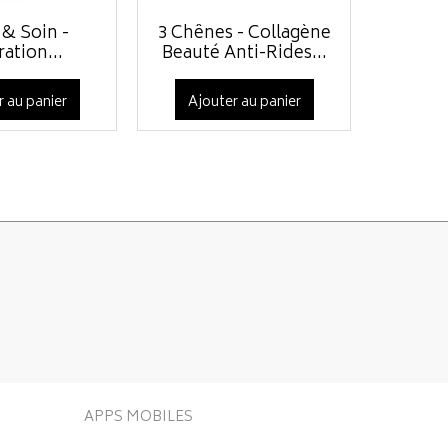
 & Soin -
3 Chênes - Collagène
Col
ation...
Beauté Anti-Rides...
Co
r au panier
Ajouter au panier
Ajo
APPS MOBILES