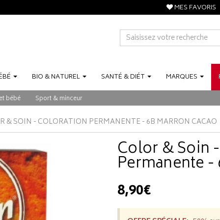
MES FAVORIS
ÉBÉ
BIO
&
NATUREL
SANTÉ
&
DIÉT
MARQUES
et bébé
Sport & minceur
R & SOIN - COLORATION PERMANENTE - 6B MARRON CACAO
Color & Soin -
Permanente - 
8,90€