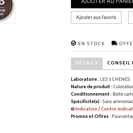
AJOUTER AU PANIE
Ajouter aux favoris
EN STOCK
OFFE
DÉTAILS
CONSEIL 
Laboratoire
:
LES 3 CHENES
Nature de produit
: Coloratio
Conditionnement
: Boite cart
Spécificité(s)
: Sans ammoniaqu
Indication / Contre-indica
Promos et Offres
: Pourcenta